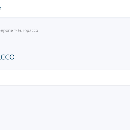
И
Европе
Europacco
ACCO