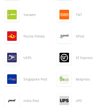
Yanwen
TNT
Poczta Polska
5Post
USPS
SF Express
Singapore Post
8express
India Post
UPS