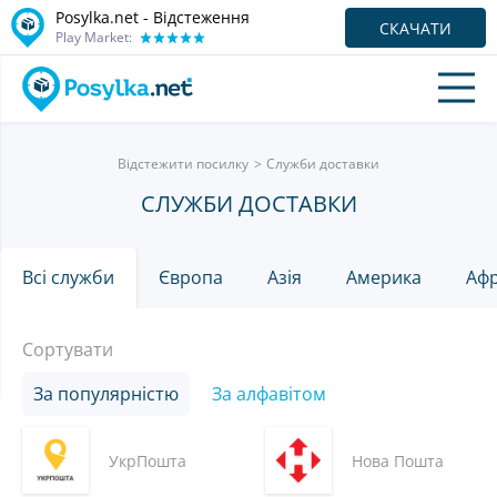
Posylka.net - Відстеження
СКАЧАТИ
Play Market:
Відстежити посилку
Служби доставки
СЛУЖБИ ДОСТАВКИ
Всі служби
Європа
Азія
Америка
Аф
Сортувати
За популярністю
За алфавітом
УкрПошта
Нова Пошта