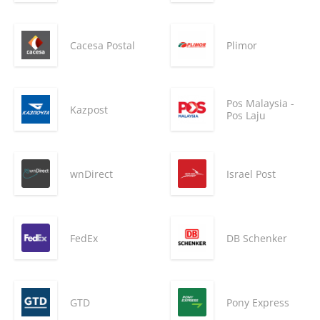
Cacesa Postal
Plimor
Pos Malaysia -
Kazpost
Pos Laju
wnDirect
Israel Post
FedEx
DB Schenker
GTD
Pony Express