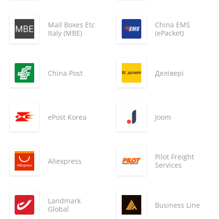
Mail Boxes Etc
China EMS
Italy (MBE)
(ePacket)
China Post
Делівері
ePost Korea
Joom
Pilot Freight
Aliexpress
Services
Landmark
Business Line
Global