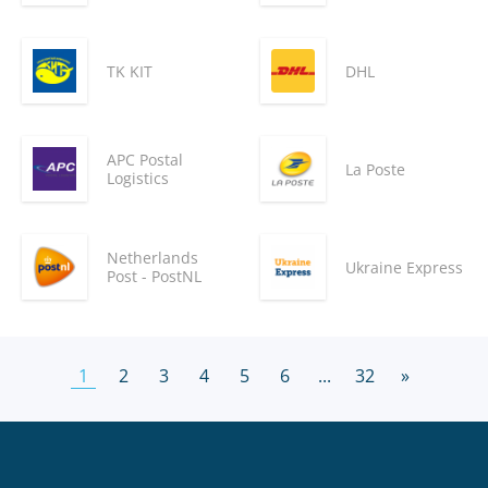
TK KIT
DHL
APC Postal
La Poste
Logistics
Netherlands
Ukraine Express
Post - PostNL
1
2
3
4
5
6
...
32
»