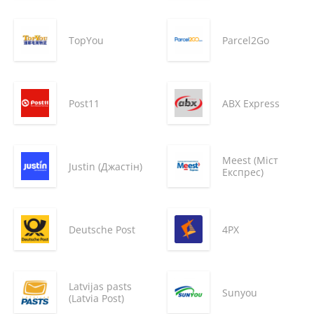
TopYou
Parcel2Go
Post11
ABX Express
Meest (Міст
Justin (Джастін)
Експрес)
Deutsche Post
4PX
Latvijas pasts
Sunyou
(Latvia Post)