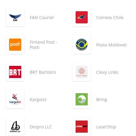
FAN Courier
Correos Chile
Finland Post -
Posta Moldovei
Posti
BRT Bartolini
Clevy Links
Kargoist
Bring
Dnipro LLC
LaserShip