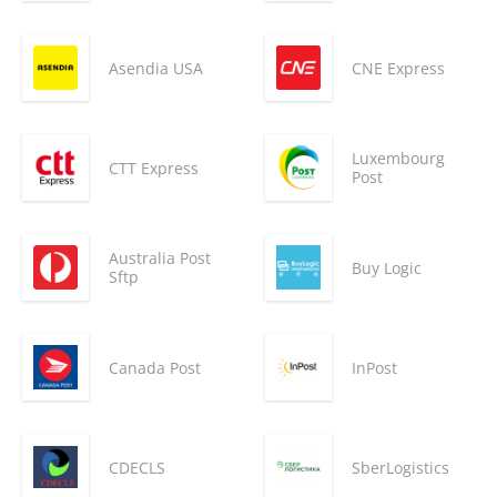
Asendia USA
CNE Express
Luxembourg
CTT Express
Post
Australia Post
Buy Logic
Sftp
Canada Post
InPost
CDECLS
SberLogistics