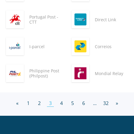
Portugal Post -
Direct Link
CTT
I-parcel
Correios
Philippine Post
Mondial Relay
(Philpost)
«
1
2
3
4
5
6
...
32
»