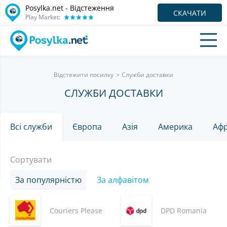
Posylka.net - Відстеження
СКАЧАТИ
Play Market:
Відстежити посилку
Служби доставки
СЛУЖБИ ДОСТАВКИ
Всі служби
Європа
Азія
Америка
Аф
Сортувати
За популярністю
За алфавітом
Couriers Please
DPD Romania