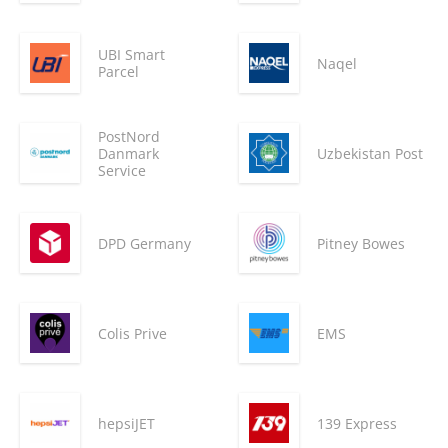
UBI Smart
Naqel
Parcel
PostNord
Danmark
Uzbekistan Post
Service
DPD Germany
Pitney Bowes
Colis Prive
EMS
hepsiJET
139 Express