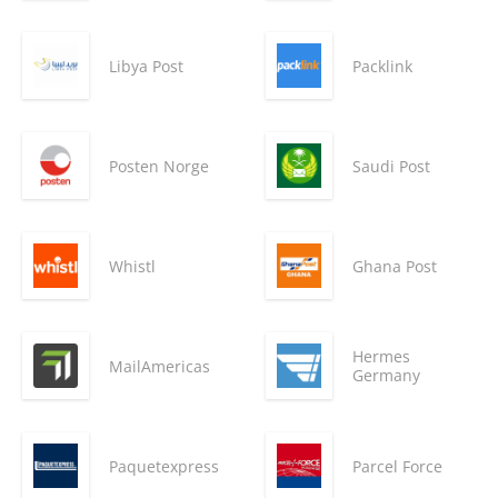
Libya Post
Packlink
Posten Norge
Saudi Post
Whistl
Ghana Post
Hermes
MailAmericas
Germany
Paquetexpress
Parcel Force