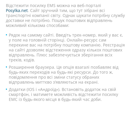
Відстежити посилку EMS можна на веб-порталі
Posylka.net
. Сайт зручний тим, що тут зібрані всі
транспортні компанії світу. Однак шукати потрібну службу
доставки не потрібно. Пошук поштових відправлень
можливий кількома способами:
Рядок на самому сайті. Введіть трек-номер, який у вас є,
у поле на головній сторінці. Онлайн-ресурс сам
перекине вас на потрібну поштову компанію. Реєстрація
на сайті дозволяє відстеження одразу кількох поштових
відправлень. Плюс забезпечується зберігання всіх
треків, кодів.
Розширення браузера. Ця опція взагалі позбавляє від
будь-яких переходів на будь-які ресурси. До того ж,
повідомлення про всі зміни статусу обраних
відправлень миттєво з’являються на екрані.
Додатки (IOS і «Андроїд»). Встановіть додаток на свій
смартфон, і матимете можливість відстежити посилку
ЕМС із будь-якого місця в будь-який час доби.