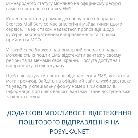
міжнародного статусу можливо на офіційному ресурсі
самого поштового сервісу EMS.
Кожен оператор у рамках договору про співпрацю
Express Mail Service має аналогічні майданчики цього
сервіса. На них також надаються пропозиції щодо
кур’єрів, корпоративним відправленням та точкам
прийняття МПО.
У такий спосіб кожен національний оператор надає
можливість із пошти EMS відстежити вантаж у своєму
регіоні та за межами своєї країни. Послуга доступна і
відправнику, й одержувачу.
Щоб відслідкувати поштове відправлення EMS, достатньо
мати трек-код. Зайдіть на офіційний сайт служби доставки
та уведіть у спеціальну форму номер з 13 символів.
Інформація про шлях вашого вантажу стане доступна вже
за кілька секунд.
ДОДАТКОВІ МОЖЛИВОСТІ ВІДСТЕЖЕННЯ
ПОШТОВОГО ВІДПРАВЛЕННЯ НА
POSYLKA.NET