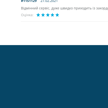
#1151129
27.02.2021
Відмінний сервіс, дуже швидко приходить із закорд
Оцінка: