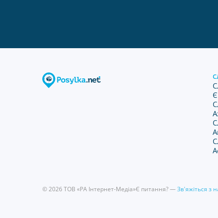
С
С
Є
С
А
С
А
С
А
© 2026 ТОВ «РА Інтернет-Медіа»
Є питання? —
Зв'яжіться з 