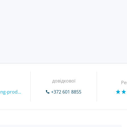
довідкової
Ре
https://post11-ext-tracking-prod.azurewebsites.net
+372 601 8855