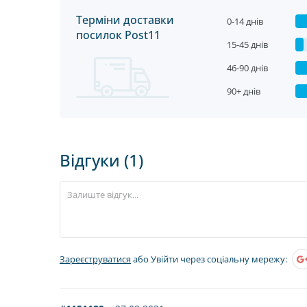
Терміни доставки
0-14 днів
посилок Post11
15-45 днів
46-90 днів
90+ днів
Відгуки (1)
Зареєструватися
або Увійти через соціальну мережу: