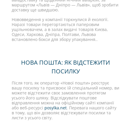
маршрутом «Львів — Дніпро — Львів», щоб зробити
доставку ще швидшою.
Нововведення у компанії торкнулися й екології.
Наразі товари перегортаються паперовим
ущільнювачем, а в залах видачі товарів Києва,
Одеси, Харкова, Дніпра, Полтави, Львова
встановлено бокси для збору упакування..
НОВА ПОШТА: ЯК ВІДСТЕЖИТИ
ПОСИЛКУ
Після того, як оператор «Нової пошти» реєструє
вашу посилку та присвоює їй спеціальний номер, ви
можете відстежити своє замовлення протягом
усього його шляху. Відслідкувати поштове
відправлення можна на офіційному сайті компанії
або веб-ресурсі
posylka.net
. Перевага нашого сайту
в тому, що він дозволяє відстежувати посилки та
листи з усього світу.