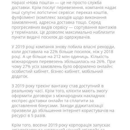
Наразі «Нова пошта» — це не просто служба
доставки. Крім послуг перевезення, компанія надає
інші супутні логістичні сервіси: переказ коштів,
фулфілмент (комплекс заходів щодо виконання
замовлення), адресна доставка тощо. Серед
прогресивних видів сервісу — сортування вантажів
у терміналах. Це дозволяє максимально наблизити
пункти видачі посилок до одержувачів.
У 2019 році компанія знову побила власні рекорди,
коли доставила на 22% більше посилок, ніж у 2018
році. А це більше на 212 млн одиниць. Кількість
міжнародних перевезень збільшилась на 26%. При
чому 27% усіх замовлень було оформлено онлайн:
особистий кабінет, бізнес-кабінет, мобільний
додаток.
З 2019 року трекінг вантажу став доступний в
реальному часі. Крім того, клієнти мають змогу
оформити договори з міжнародних накладних
експрес-доставки онлайн та сплатити за
доставлення бонусами. Заходи діджиталізації
призвели до збільшення інтернет-користувачів на
ресурсі в 5 разів.
Крім того, восени 2019 року корпорація запускає
авіадоставку та щоденний нічний авіарейс за