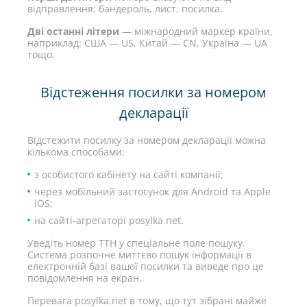
відправлення: бандероль, лист, посилка.
Дві останні літери
— міжнародний маркер країни,
наприклад: США — US, Китай — CN, Україна — UA
тощо.
Відстеження посилки за номером
декларації
Відстежити посилку за номером декларації можна
кількома способами:
з особистого кабінету на сайті компанії;
через мобільний застосунок для Android та Apple
iOS;
на сайті-агрегаторі posylka.net.
Уведіть номер ТТН у спеціальне поле пошуку.
Система розпочне миттєво пошук інформації в
електронній базі вашої посилки та виведе про це
повідомлення на екран.
Перевага posylka.net в тому, що тут зібрані майже