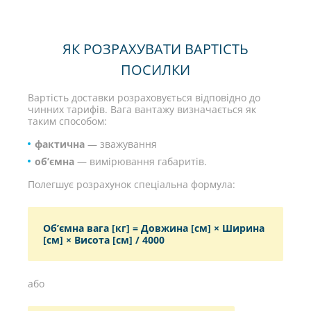
ЯК РОЗРАХУВАТИ ВАРТІСТЬ
ПОСИЛКИ
Вартість доставки розраховується відповідно до
чинних тарифів. Вага вантажу визначається як
таким способом:
фактична
— зважування
об’ємна
— вимірювання габаритів.
Полегшує розрахунок спеціальна формула:
Об’ємна вага [кг] = Довжина [см] × Ширина
[см] × Висота [см] / 4000
або