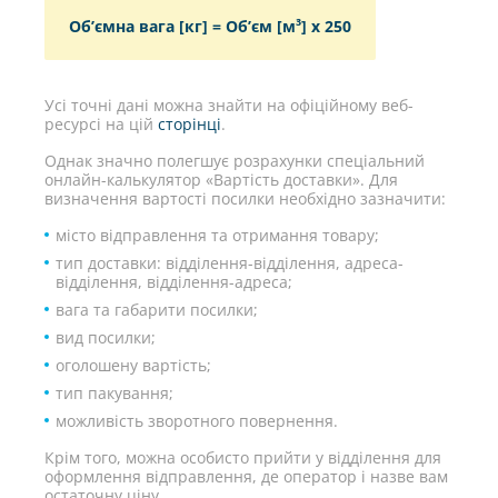
Об’ємна вага [кг] = Об’єм [м³] х 250
Усі точні дані можна знайти на офіційному веб-
ресурсі на цій
сторінці
.
Однак значно полегшує розрахунки спеціальний
онлайн-калькулятор «Вартість доставки». Для
визначення вартості посилки необхідно зазначити:
місто відправлення та отримання товару;
тип доставки: відділення-відділення, адреса-
відділення, відділення-адреса;
вага та габарити посилки;
вид посилки;
оголошену вартість;
тип пакування;
можливість зворотного повернення.
Крім того, можна особисто прийти у відділення для
оформлення відправлення, де оператор і назве вам
остаточну ціну.