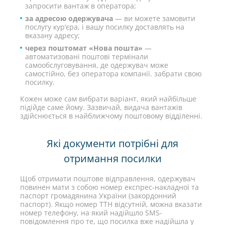
запросити вантаж в оператора;
за адресою одержувача
— ви можете замовити
послугу кур’єра, і вашу посилку доставлять на
вказану адресу;
через поштомат «Нова пошта»
—
автоматизовані поштові термінали
самообслуговування, де одержувач може
самостійно, без оператора компанії. забрати свою
посилку.
Кожен може сам вибрати варіант, який найбільше
підійде саме йому. Зазвичай, видача вантажів
здійснюється в найближчому поштовому відділенні.
Які документи потрібні для
отримання посилки
Щоб отримати поштове відправлення, одержувач
повинен мати з собою номер експрес-накладної та
паспорт громадянина України (закордонний
паспорт). Якщо номер ТТН відсутній, можна вказати
номер телефону, на який надійшло SMS-
повідомлення про те, що посилка вже надійшла у