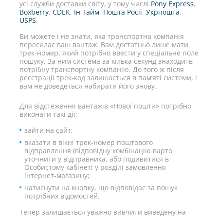
усі служби доставки світу, у тому числі
Pony Express
,
Boxberry
,
CDEK
,
Ін Тайм
,
Пошта Росії
,
Укрпошта
,
USPS
.
Ви можете і не знати, яка транспортна компанія
пересилає ваш вантаж. Вам достатньо лише мати
трек-номер, який потрібно ввести у спеціальне поле
пошуку. За ним система за кілька секунд знаходить
потрібну транспортну компанію. До того ж після
реєстрації трек-код залишається в пам’яті системи, і
вам не доведеться набирати його знову.
Для відстеження вантажів «Нової пошти» потрібно
виконати такі дії:
зайти на сайт;
вказати в вікні трек-номер поштового
відправлення (відповідну комбінацію варто
уточнити у відправника, або подивитися в
Особистому кабінеті у розділі замовлення
інтернет-магазину;
натиснути на кнопку, що відповідає за пошук
потрібних відомостей.
Тепер залишається уважно вивчити виведену на