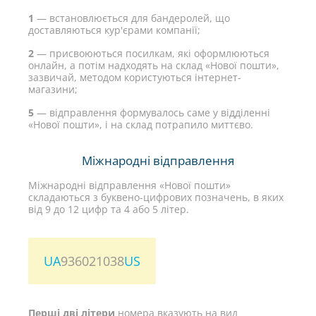
1
— встановлюється для бандеролей, що
доставляються кур'єрами компанії;
2
— присвоюються посилкам, які оформлюються
онлайн, а потім надходять на склад «Нової пошти»,
зазвичай, методом користуються інтернет-
магазини;
5
— відправлення формувалось саме у відділенні
«Нової пошти», і на склад потрапило миттєво.
Міжнародні відправлення
Міжнародні відправлення «Нової пошти»
складаються з буквено-цифрових позначень, в яких
від 9 до 12 цифр та 4 або 5 літер.
UA
936021038
US
Перші дві літери
номера вказують на вид