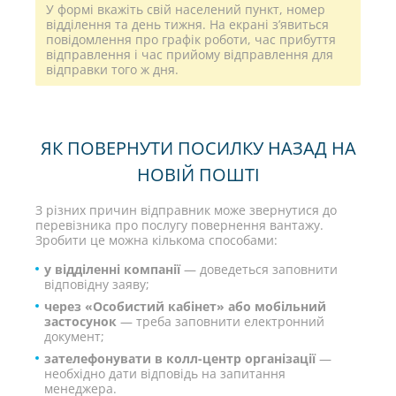
У формі вкажіть свій населений пункт, номер
відділення та день тижня. На екрані з’явиться
повідомлення про графік роботи, час прибуття
відправлення і час прийому відправлення для
відправки того ж дня.
ЯК ПОВЕРНУТИ ПОСИЛКУ НАЗАД НА
НОВІЙ ПОШТІ
З різних причин відправник може звернутися до
перевізника про послугу повернення вантажу.
Зробити це можна кількома способами:
у відділенні компанії
— доведеться заповнити
відповідну заяву;
через «Особистий кабінет» або мобільний
застосунок
— треба заповнити електронний
документ;
зателефонувати в колл-центр організації
—
необхідно дати відповідь на запитання
менеджера.