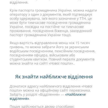
відділення.
Крім паспорта громадянина України, можна надати
оператору з один з документів, який підтверджує
особу одержувача, ім’я якого зазначене у ТТН, це
може бути тимчасове посвідчення громадянина
України, посвідка на постійне чи тимчасове
проживання, посвідчення біженця, закордонний
паспорт громадянина України тощо.
Якщо вартість відправлення менш ніж 15 тисяч
гривень, то можна забрати його за укранським
водійським посвідченням, пенсійним посвідчення,
посвідченням офіцера, військовим або
студентським квитком. Повний перелік документів
можна знайти на сайті «Нової пошти»..
Як знайти найближче відділення
Дізнатися адресу найближчого відділення «Нової
пошти» можна на офіційному сайті перевізника.
Зайдіть у розділі «Відділення» —
«Найближче
відділення»
.
Пошук здійснюється двома способами: