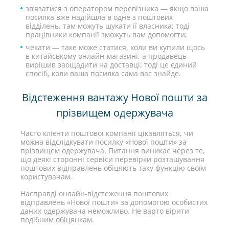
зв’язатися з оператором перевізника — якщо ваша
посилка вже надійшла в одне з поштових
відділень, там можуть шукати її власника; тоді
працівники компанії зможуть вам допомогти;
чекати — таке може статися, коли ви купили щось
в китайському онлайн-магазині, а продавець
вирішив заощадити на доставці; тоді це єдиний
спосіб, коли ваша посилка сама вас знайде.
Відстеження вантажу Нової пошти за
прізвищем одержувача
Часто клієнти поштової компанії цікавляться, чи
можна відслідкувати посилку «Нової пошти» за
прізвищем одержувача. Питання виникає через те,
що деякі сторонні сервіси перевірки розташування
поштових відправлень обіцяють таку функцію своїм
користувачам.
Насправді онлайн-відстеження поштових
відправлень «Нової пошти» за допомогою особистих
даних одержувача неможливо. Не варто вірити
подібним обіцянкам.