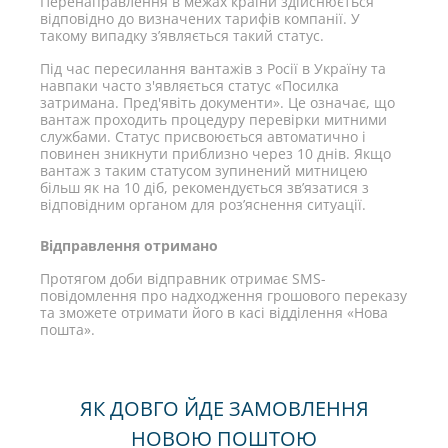
Перенаправлення в межах країни здійснюється
відповідно до визначених тарифів компанії. У
такому випадку з’являється такий статус.
Під час пересилання вантажів з Росії в Україну та
навпаки часто з'являється статус «Посилка
затримана. Пред'явіть документи». Це означає, що
вантаж проходить процедуру перевірки митними
службами. Статус присвоюється автоматично і
повинен зникнути приблизно через 10 днів. Якщо
вантаж з таким статусом зупинений митницею
більш як на 10 діб, рекомендується зв’язатися з
відповідним органом для роз’яснення ситуації.
Відправлення отримано
Протягом доби відправник отримає SMS-
повідомлення про надходження грошового переказу
та зможете отримати його в касі відділення «Нова
пошта».
ЯК ДОВГО ЙДЕ ЗАМОВЛЕННЯ
НОВОЮ ПОШТОЮ