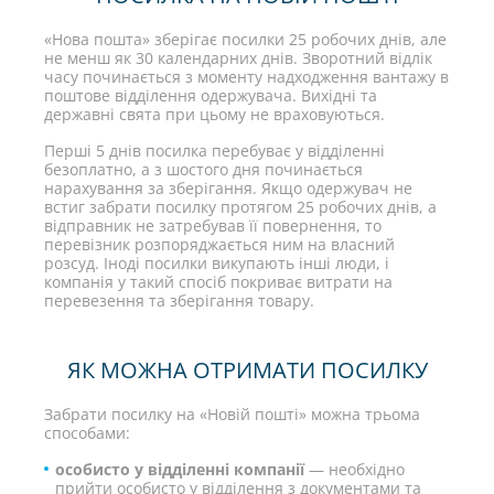
«Нова пошта» зберігає посилки 25 робочих днів, але
не менш як 30 календарних днів. Зворотний відлік
часу починається з моменту надходження вантажу в
поштове відділення одержувача. Вихідні та
державні свята при цьому не враховуються.
Перші 5 днів посилка перебуває у відділенні
безоплатно, а з шостого дня починається
нарахування за зберігання. Якщо одержувач не
встиг забрати посилку протягом 25 робочих днів, а
відправник не затребував її повернення, то
перевізник розпоряджається ним на власний
розсуд. Іноді посилки викупають інші люди, і
компанія у такий спосіб покриває витрати на
перевезення та зберігання товару.
ЯК МОЖНА ОТРИМАТИ ПОСИЛКУ
Забрати посилку на «Новій пошті» можна трьома
способами:
особисто у відділенні компанії
— необхідно
прийти особисто у відділення з документами та