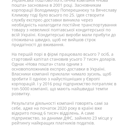
Українська поштово-логістична компанія «Нова
пошта» заснована в 2001 році. Засновникам
корпорації Володимиру Поперешнюку та Вячеславу
Климову тоді було всього по 25. Ідея створити
службу експрес-доставки виникла через
необхідність налагодити постійне транспортування
товару з невеликої полтавської кондитерської по
всій Україні. Кондитерські вироби мали прибути до
споживача швидко, щоб не вийшов строк
придатності до вживання.
На першій порі в фірмі працювало всього 7 осіб, а
стартовий капітал становив усього 7 тисяч доларів.
Однак «Нова пошта» стала одним з
основоположників експрес-доставки в Україні.
Власники компанії приклали чимало зусиль, щоб
зробити її однією з найуспішніших у Європі
корпорацій. І у 2016 році підприємство потрапляє в
топ-5000 компанії, що мають найшвидші темпи
розвитку.
Результати діяльності компанії говорять самі за
себе, адже на початок 2020 року в країні вже
відкрито понад 6 тисяч відділень. А саме
підприємство, за даними ДФС, зайняло 23 місце у
рейтингу найкращих платників податків.