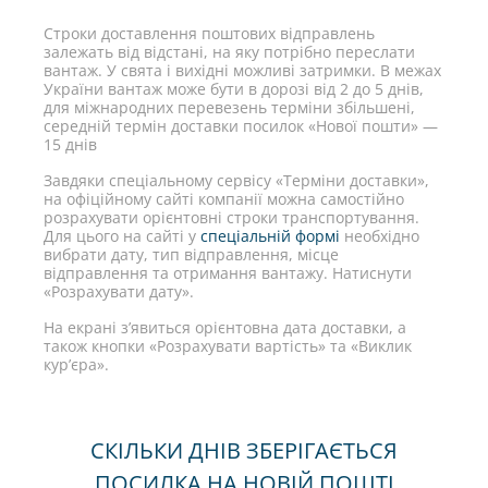
Строки доставлення поштових відправлень
залежать від відстані, на яку потрібно переслати
вантаж. У свята і вихідні можливі затримки. В межах
України вантаж може бути в дорозі від 2 до 5 днів,
для міжнародних перевезень терміни збільшені,
середній термін доставки посилок «Нової пошти» —
15 днів
Завдяки спеціальному сервісу «Терміни доставки»,
на офіційному сайті компанії можна самостійно
розрахувати орієнтовні строки транспортування.
Для цього на сайті у
спеціальній формі
необхідно
вибрати дату, тип відправлення, місце
відправлення та отримання вантажу. Натиснути
«Розрахувати дату».
На екрані з’явиться орієнтовна дата доставки, а
також кнопки «Розрахувати вартість» та «Виклик
кур’єра».
СКІЛЬКИ ДНІВ ЗБЕРІГАЄТЬСЯ
ПОСИЛКА НА НОВІЙ ПОШТІ