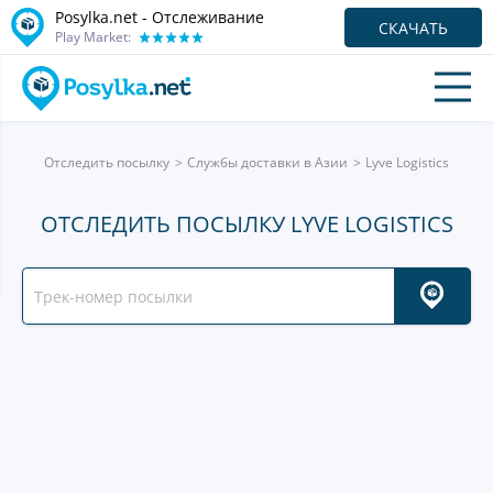
Posylka.net - Отслеживание
СКАЧАТЬ
Play Market:
Отследить посылку
Службы доставки в Азии
Lyve Logistics
ОТСЛЕДИТЬ ПОСЫЛКУ LYVE LOGISTICS