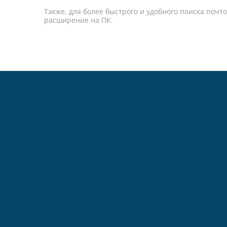
Также, для более быстрого и удобного поиска поч
расширение на ПК.