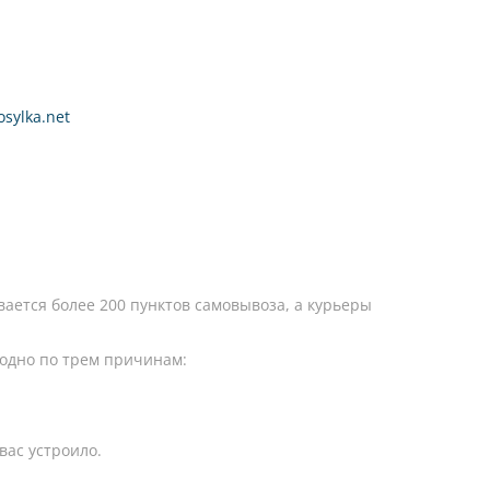
sylka.net
вается более 200 пунктов самовывоза, а курьеры
годно по трем причинам:
вас устроило.