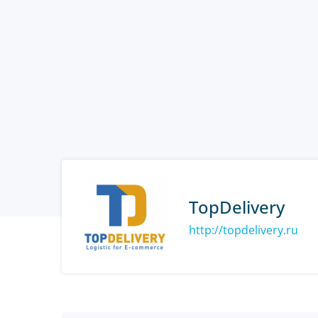
TopDelivery
http://topdelivery.ru