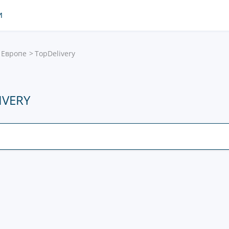
И
 Европе
TopDelivery
IVERY