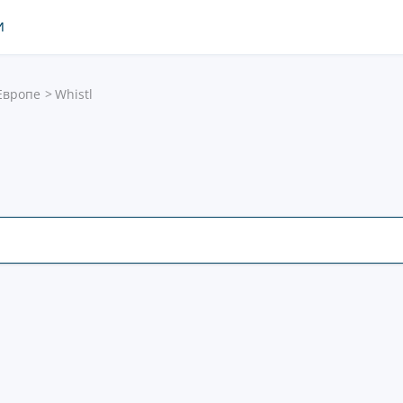
И
Европе
Whistl