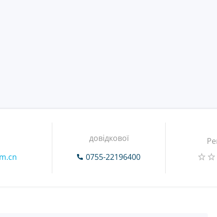
довідкової
Ре
om.cn
0755-22196400