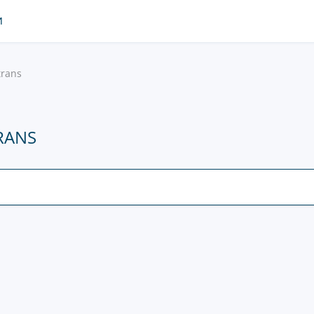
И
trans
RANS