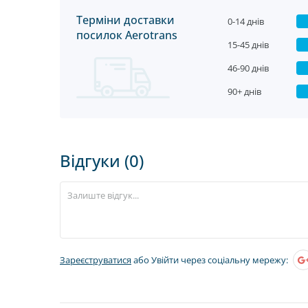
Терміни доставки
0-14 днів
посилок Aerotrans
15-45 днів
46-90 днів
90+ днів
Відгуки (0)
Зареєструватися
або Увійти через соціальну мережу: