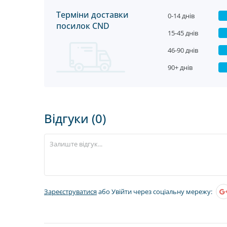
Терміни доставки
0-14 днів
посилок CND
15-45 днів
46-90 днів
90+ днів
Відгуки (0)
Зареєструватися
або Увійти через соціальну мережу: