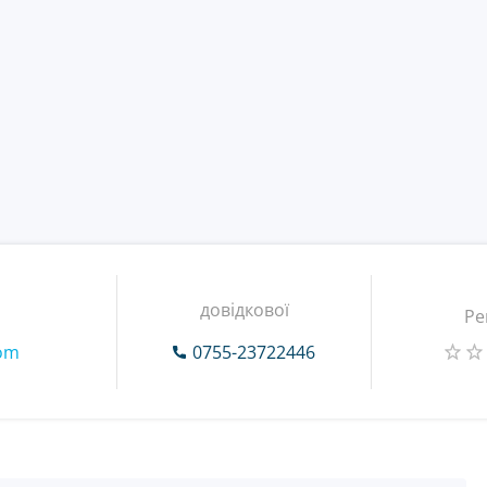
довідкової
Ре
com
0755-23722446