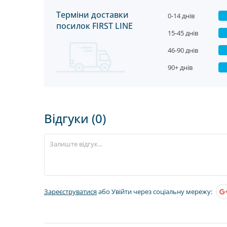
Терміни доставки
0-14 днів
посилок FIRST LINE
15-45 днів
46-90 днів
90+ днів
Відгуки (0)
Зареєструватися
або Увійти через соціальну мережу: