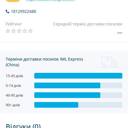
18129922488
Рейтинг
Середній термін доставки посилки
—
Терміни доставки посилок IML Express
(China)
15-45 днів
0-14 днів
46-90 днів
90+ днів
Відгуки (0)