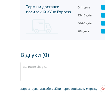
Терміни доставки
0-14 днів
посилок KuaYue Express
15-45 днів
46-90 днів
90+ днів
Відгуки (0)
Зареєструватися
або Увійти через соціальну мережу: