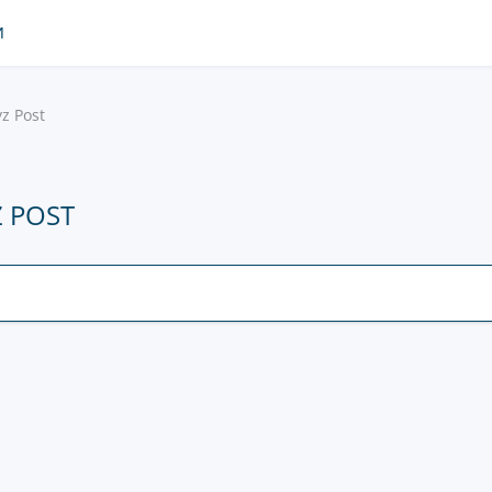
И
z Post
 POST