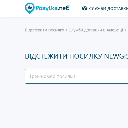
СЛУЖБИ ДОСТАВК
Відстежити посилку
Служби доставки в Америці
ВІДСТЕЖИТИ ПОСИЛКУ NEWGIS