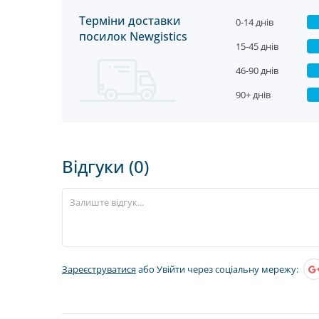
Терміни доставки
0-14 днів
посилок Newgistics
15-45 днів
46-90 днів
90+ днів
Відгуки (0)
Зареєструватися
або Увійти через соціальну мережу: