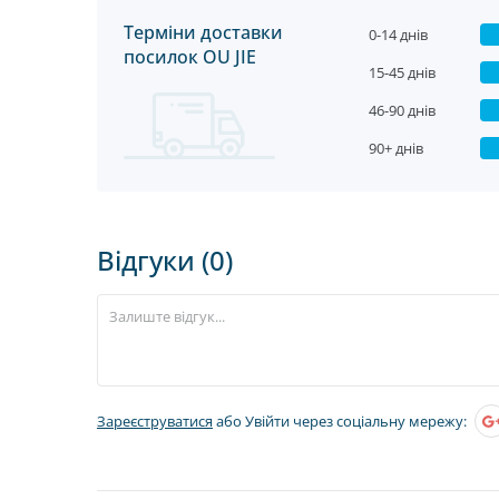
Терміни доставки
0-14 днів
посилок OU JIE
15-45 днів
46-90 днів
90+ днів
Відгуки (0)
Зареєструватися
або Увійти через соціальну мережу: