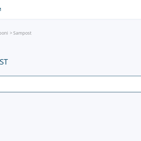
И
ропі
Sampost
ST