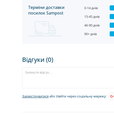
Терміни доставки
0-14 днів
посилок Sampost
15-45 днів
46-90 днів
90+ днів
Відгуки (0)
Зареєструватися
або Увійти через соціальну мережу: