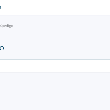
И
Xpedigo
GO