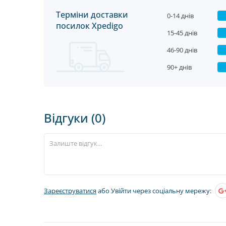
Терміни доставки
0-14 днів
посилок Xpedigo
15-45 днів
46-90 днів
90+ днів
Відгуки (0)
Зареєструватися
або Увійти через соціальну мережу: