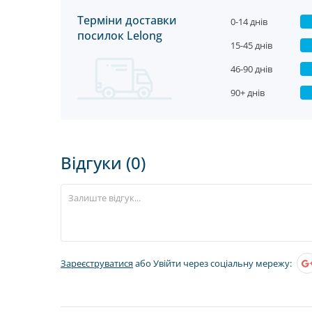
Терміни доставки
0-14 днів
посилок Lelong
15-45 днів
46-90 днів
90+ днів
Відгуки (0)
Зареєструватися
або Увійти через соціальну мережу: