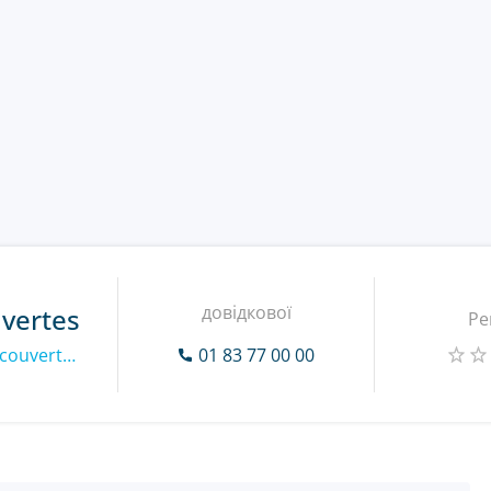
довідкової
vertes
Ре
https://www.natureetdecouvertes.com
01 83 77 00 00