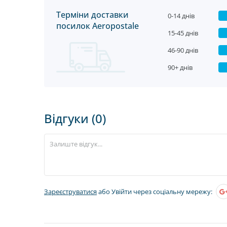
Терміни доставки
0-14 днів
посилок Aeropostale
15-45 днів
46-90 днів
90+ днів
Відгуки (0)
Зареєструватися
або Увійти через соціальну мережу: