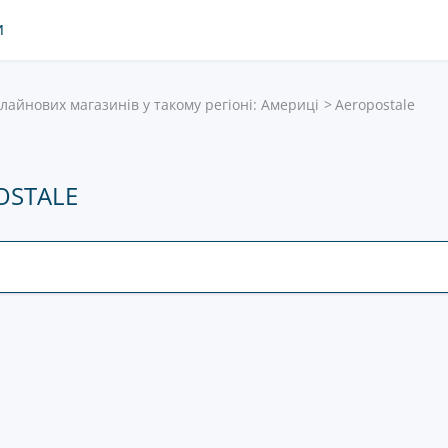
И
нлайнових магазинів у такому регіоні: Америці
Aeropostale
OSTALE