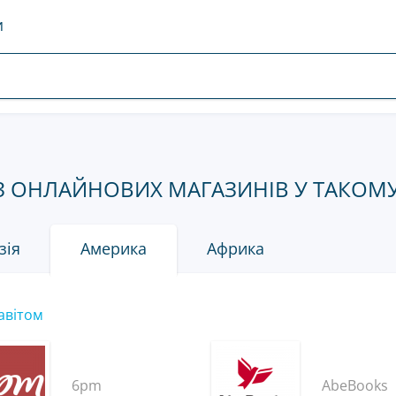
И
З ОНЛАЙНОВИХ МАГАЗИНІВ У ТАКОМУ 
зія
Америка
Африка
авітом
6pm
AbeBooks