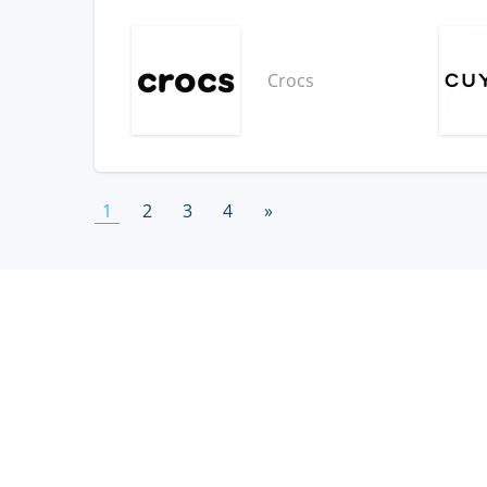
Crocs
1
2
3
4
»