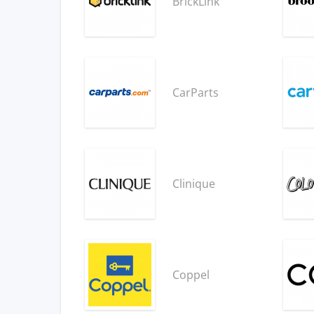
BrickLink
CarParts
Clinique
Coppel