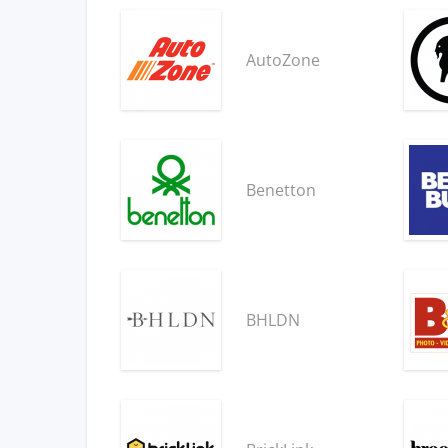
AutoZone
Benetton
BHLDN