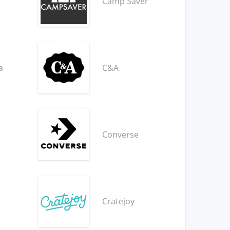
Camp Saver
a
C&A
Converse
Cratejoy