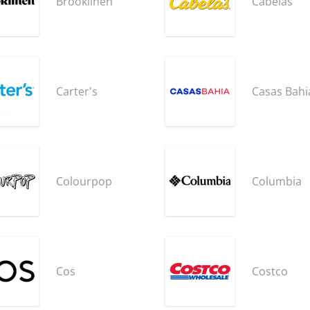
Brooklinen
Cabelas
Carter's
Casas Bahi
Colourpop
Columbia
Cos
Costco