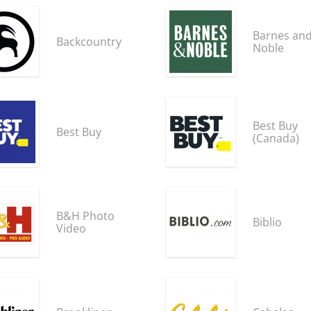
Barnes an
Backcountry
Noble
Best Buy
Best Buy
(Canada)
B&H Photo
Biblio
Video