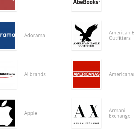
American E
Adorama
Outfitters
Allbrands
Americana
Armani
Apple
Exchange