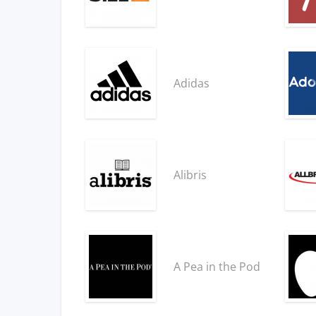
Adidas
Alibris
A Pea in the Pod