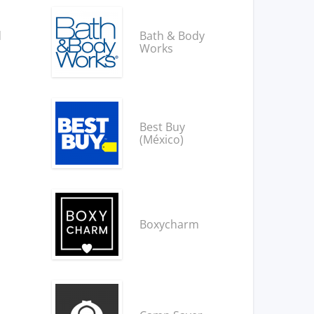
d
Bath & Body
Works
Best Buy
(México)
Boxycharm