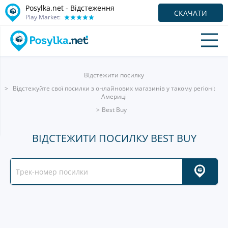
Posylka.net - Відстеження
СКАЧАТИ
Play Market:
Відстежити посилку
Відстежуйте свої посилки з онлайнових магазинів у такому регіоні:
Америці
Best Buy
ВІДСТЕЖИТИ ПОСИЛКУ BEST BUY