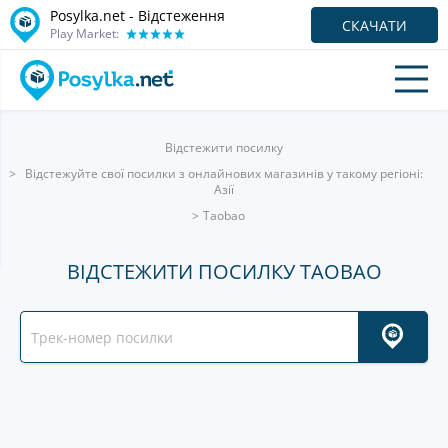
Posylka.net - Відстеження
СКАЧАТИ
Play Market:
Відстежити посилку
Відстежуйте свої посилки з онлайнових магазинів у такому регіоні:
Азії
Taobao
ВІДСТЕЖИТИ ПОСИЛКУ TAOBAO