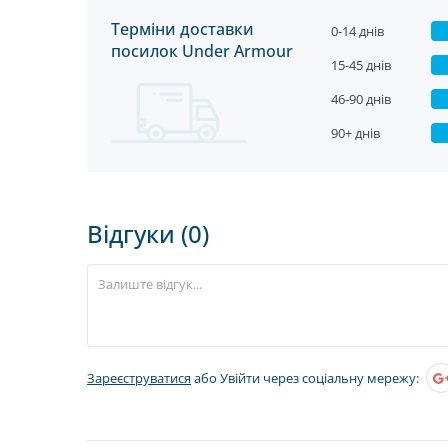
Терміни доставки
0-14 днів
посилок Under Armour
15-45 днів
46-90 днів
90+ днів
Відгуки (0)
Зареєструватися
або Увійти через соціальну мережу: