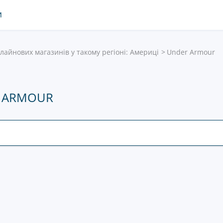
И
нлайнових магазинів у такому регіоні: Америці
Under Armour
R ARMOUR