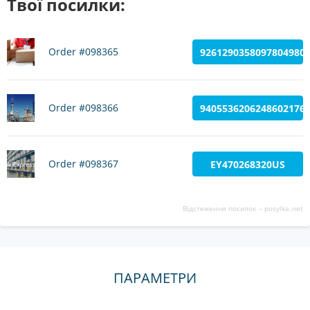
Твої посилки:
Order #098365
9261290358097804980
Order #098366
9405536206248602176
Order #098367
EY470268320US
Відстеження посилок –
posylka.net
ПАРАМЕТРИ