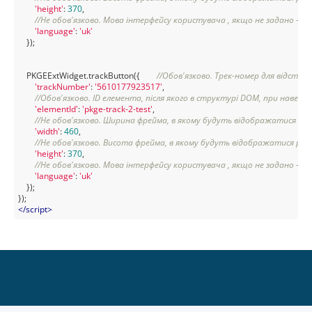
'height'
: 
370
,

//Не обов'язково. Мова інтерфейсу користувача , якщо не задано - 
'language'
: 
'uk'
    });

    PKGEExtWidget.trackButton({        
//Обов'язково. Трек-номер для відстеж
'trackNumber'
: 
'5610177923517'
,

//Обов'язково. ID елемента, після якого в структурі DOM, при наведе
'elementId'
: 
'pkge-track-2-test'
,

//Не обов'язково. Ширина фрейма, в якому будуть відображатися ре
'width'
: 
460
,

//Не обов'язково. Висота фрейма, в якому будуть відображатися рез
'height'
: 
370
,

//Не обов'язково. Мова інтерфейсу користувача , якщо не задано - 
'language'
: 
'uk'
    });

</
script
>