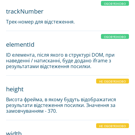
ОБОВ'ЯЗКОВО
trackNumber
Трек-номер для відстеження.
ОБОВ'ЯЗКОВО
elementId
ID елемента, після якого в структурі DOM, при
наведенні / натисканні, буде додано iframe з
результатами відстеження посилки.
НЕ ОБОВ'ЯЗКОВО
height
Висота фрейма, в якому будуть відображатися
результати відстеження посилки. Значення за
замовчуванням - 370.
НЕ ОБОВ'ЯЗКОВО
width