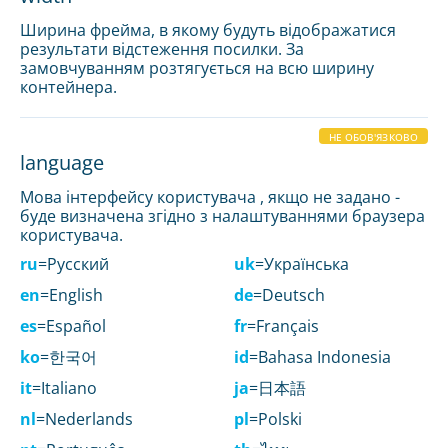
Ширина фрейма, в якому будуть відображатися
результати відстеження посилки. За
замовчуванням розтягується на всю ширину
контейнера.
НЕ ОБОВ'ЯЗКОВО
language
Мова інтерфейсу користувача , якщо не задано -
буде визначена згідно з налаштуваннями браузера
користувача.
ru
=Русский
uk
=Українська
en
=English
de
=Deutsch
es
=Español
fr
=Français
ko
=한국어
id
=Bahasa Indonesia
it
=Italiano
ja
=日本語
nl
=Nederlands
pl
=Polski