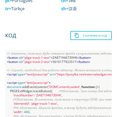
pt
=Português
th
=ไทย
tr
=Türkçe
zh
=汉语
КОД
Скопіювати код
<!--Елементи, після яких буде створено фрейм з результатами відстеженн
<
button
id
=
"pkge-track-1-test"
>
ZA871946730HK
</
button
>
<
button
id
=
"pkge-track-2-test"
>
5610177923517
</
button
>
<!--Скрипт, необхідний для роботи віджету. Можна вставити в кінець ст
<
script
type
=
"text/javascript"
src
=
"https://posylka.net/externalwidget.min.js
<
script
type
=
"text/javascript"
>
document
.addEventListener(
'DOMContentLoaded'
, 
function
 (
) 
{

    PKGEExtWidget.trackButton({        
//Обов'язково. Трек-номер для відстеж
'trackNumber'
: 
'ZA871946730HK'
,

//Обов'язково. ID елемента, після якого в структурі DOM, при наведе
'elementId'
: 
'pkge-track-1-test'
,

//Не обов'язково. Ширина фрейма, в якому будуть відображатися ре
'width'
: 
460
,

//Не обов'язково. Висота фрейма, в якому будуть відображатися рез