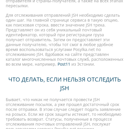
отправителя и страны-получателя, а также на всех этапах
пересылки.
Для отслеживания отправлений JSH необходимо сделать
один шаг. На главной странице сервиса в такую опцию,
как поисковая строка, ввести значение JSH трека.
Представляет он из себя уникальный почтовый
идентификатор, который при регистрации груза
получает отправитель. Затем он предоставляет эти
данные получателю, чтобы тот смог в любое удобное
время воспользоваться услугами Posylka.net по
отслеживанию JSH. Вдобавок на сайте представлен
каталог многочисленных почтовых служб, расположенных
во всем мире, например,
Post11
из Эстонии.
ЧТО ДЕЛАТЬ, ЕСЛИ НЕЛЬЗЯ ОТСЛЕДИТЬ
JSH
Бывает, что никак не получается провести JSH
отслеживание посылок, а уже прошел достаточный срок
после отправки. В этом случае следует подать заявление
на розыск. Если же срок защиты истекает, то необходимо
требовать возврат. Статусы, полученные в процессе
отслеживания почтовых отправлений JSH, послужат
пользователям сервиса Posylka.net вескими