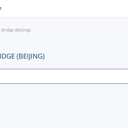
И
 Bridge (BeiJing)
GE (BEIJING)