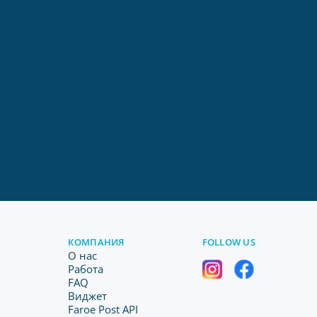
КОМПАНИЯ
FOLLOW US
O нас
Работа
FAQ
Виджет
Faroe Post API