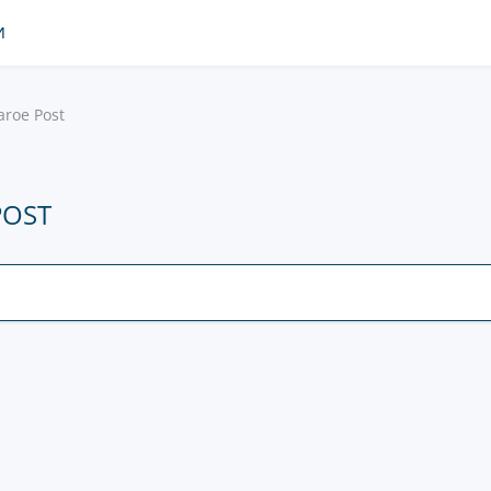
И
aroe Post
POST