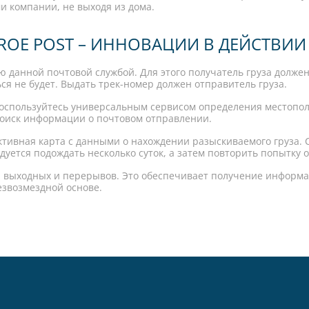
 компании, не выходя из дома.
OE POST – ИННОВАЦИИ В ДЕЙСТВИИ
 данной почтовой службой. Для этого получатель груза должен
я не будет. Выдать трек-номер должен отправитель груза.
, воспользуйтесь универсальным сервисом определения местоп
поиск информации о почтовом отправлении.
ктивная карта с данными о нахождении разыскиваемого груза. 
ндуется подождать несколько суток, а затем повторить попытку 
ов, выходных и перерывов. Это обеспечивает получение информ
езвозмездной основе.