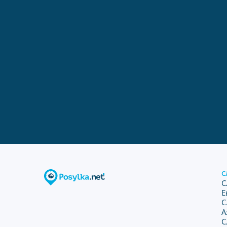
С
С
Е
С
А
С