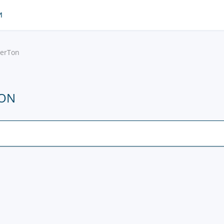
И
erTon
TON