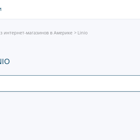
И
з интернет-магазинов в Америке
Linio
NIO