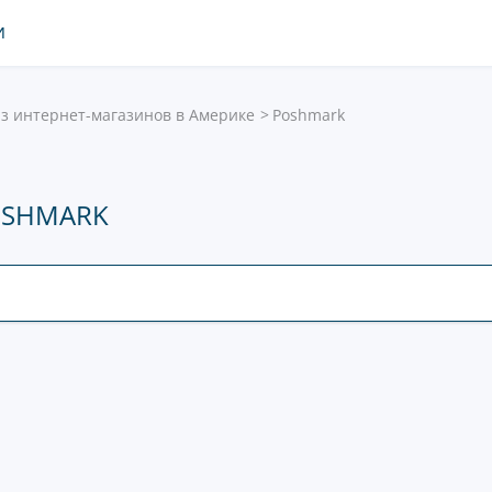
И
з интернет-магазинов в Америке
Poshmark
OSHMARK