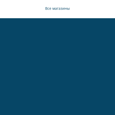
Все магазины