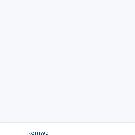
Romwe