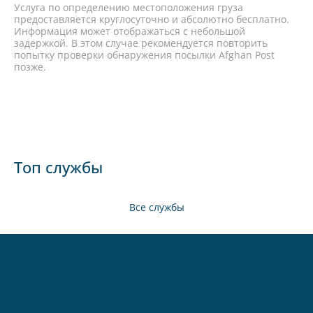
Услуга по определению местоположения груза
предоставляется круглосуточно и абсолютно бесплатно.
Информация может отображаться с небольшой
задержкой. В этом случае рекомендуется повторить
попытку проверки обнаружения посылки Afghan Post
позже.
Топ службы
Все службы