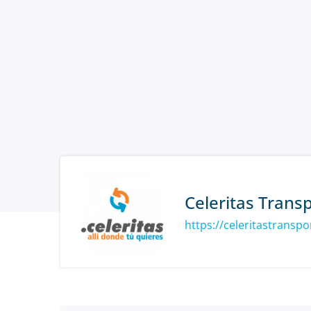
Celeritas Trans
https://celeritastransp