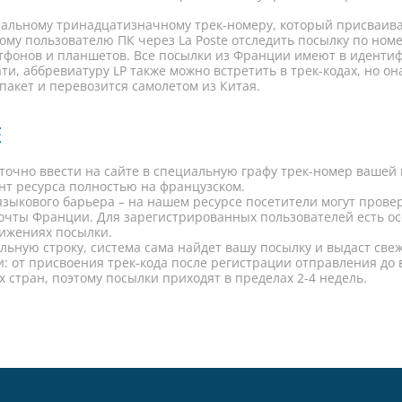
иальному тринадцатизначному трек-номеру, который присваива
у пользователю ПК через La Poste отследить посылку по номе
тфонов и планшетов. Все посылки из Франции имеют в идентиф
, аббревиатуру LP также можно встретить в трек-кодах, но она
пакет и перевозится самолетом из Китая.
E
таточно ввести на сайте в специальную графу трек-номер вашей 
нт ресурса полностью на французском.
 языкового барьера – на нашем ресурсе посетители могут пров
Почты Франции. Для зарегистрированных пользователей есть ос
ижениях посылки.
льную строку, система сама найдет вашу посылку и выдаст све
ки: от присвоения трек-кода после регистрации отправления до
 стран, поэтому посылки приходят в пределах 2-4 недель.