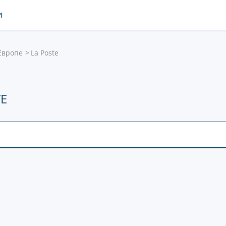
И
Европе
La Poste
E