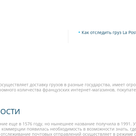
Как отследить груз La Pos
уществляет доставку грузов в разные государства, имеет огр
омного количества французских интернет-магазинов, покупател
НОСТИ
ие еще в 1576 году, но нынешнее название получила в 1991. Уж
й коммерции появилась необходимость в возможности знать, где
e отслеживание почтовых отправлений осуществляет в режиме он