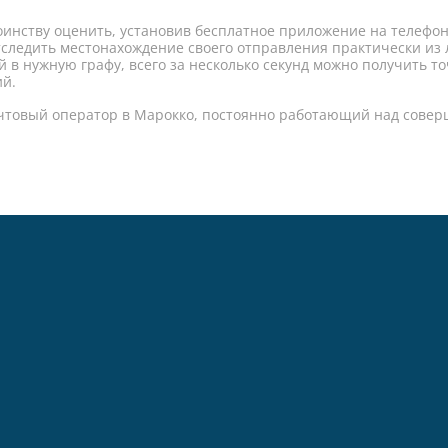
тоинству оценить, установив бесплатное приложение на телеф
следить местонахождение своего отправления практически из 
й в нужную графу, всего за несколько секунд можно получить
ий.
чтовый оператор в Марокко, постоянно работающий над совер