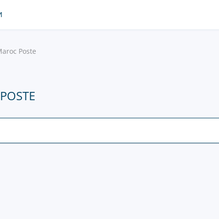
И
aroc Poste
POSTE