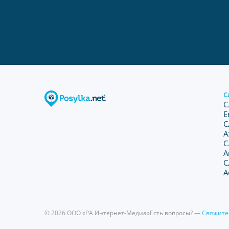
С
С
Е
С
А
С
А
С
А
© 2026 ООО «РА Интернет-Медиа»
Есть вопросы? —
Свяжите