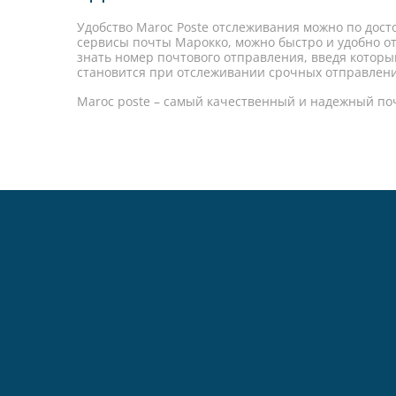
Удобство Maroc Poste отслеживания можно по дос
сервисы почты Марокко, можно быстро и удобно от
знать номер почтового отправления, введя которы
становится при отслеживании срочных отправлен
Maroc poste – самый качественный и надежный по