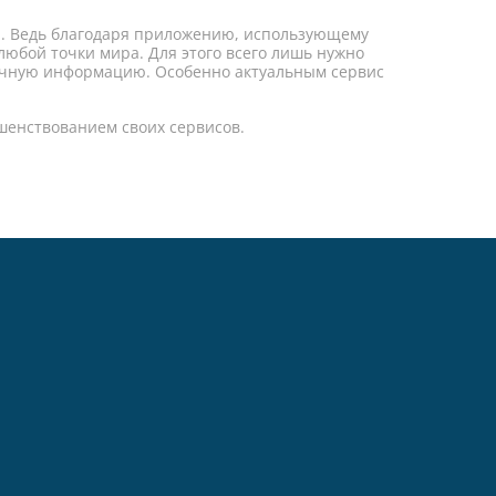
он. Ведь благодаря приложению, использующему
любой точки мира. Для этого всего лишь нужно
 точную информацию. Особенно актуальным сервис
шенствованием своих сервисов.