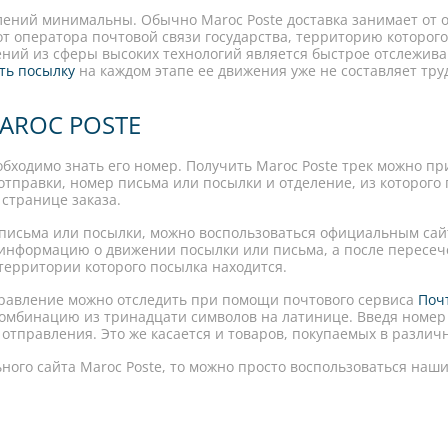
лений минимальны. Обычно Maroc Poste доставка занимает от о
 от оператора почтовой связи государства, территорию которог
ений из сферы высоких технологий является быстрое отслежив
ть посылку
на каждом этапе ее движения уже не составляет труд
AROC POSTE
бходимо знать его номер. Получить Maroc Poste трек можно пр
отправки, номер письма или посылки и отделение, из которого 
 странице заказа.
 письма или посылки, можно воспользоваться официальным сайт
 информацию о движении посылки или письма, а после пересеч
территории которого посылка находится.
равление можно отследить при помощи почтового сервиса
Поч
комбинацию из тринадцати символов на латинице. Введя номер
тправления. Это же касается и товаров, покупаемых в различ
ьного сайта Maroc Poste, то можно просто воспользоваться наш