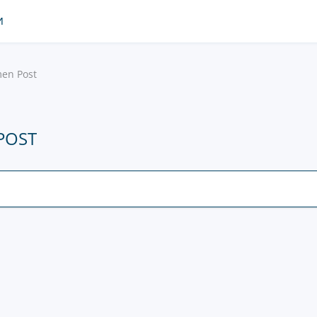
И
en Post
POST