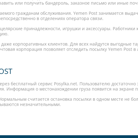
равить или получить бандероль, заказное письмо или иные по
ваемого гражданам обслуживания. Yemen Post занимается выда
епосредственно в отделениях оператора связи.
целярские принадлежности, игрушки и аксессуары. Работники
цию.
– даже корпоративных клиентов. Для всех найдутся выгодные т
чтовая корпорация позволяет отследить посылку Yemen Post в
OST
ерез бесплатный сервис Posylka.net. Пользователю достаточно з
я. Информация о местонахождении груза появится на экране п
ормальным считается остановка посылки в одном месте не более
зываются незначительными.