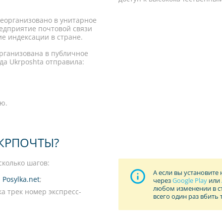
реорганизовано в унитарное
едприятие почтовой связи
ие индексации в стране.
организована в публичное
да Ukrposhta отправила:
ю.
УКРПОЧТЫ?
сколько шагов:
А если вы установите
й
Posylka.net
;
через
Google Play
или
любом изменении в ст
ка трек номер экспресс-
всего один раз вбить 