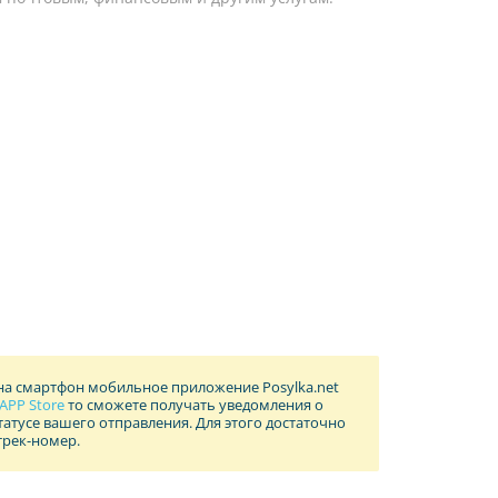
 на смартфон мобильное приложение Posylka.net
APP Store
то сможете получать уведомления о
атусе вашего отправления. Для этого достаточно
трек-номер.