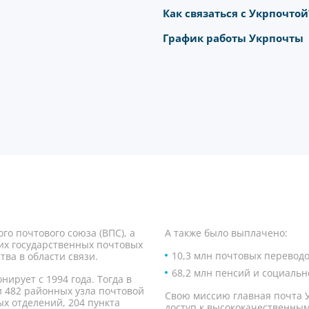
Как связаться с Укрпочтой
График работы Укрпочты
го почтового союза (ВПС), а
А также было выплачено:
их государственных почтовых
10,3 млн почтовых перевод
тва в области связи.
68,2 млн пенсий и социаль
ирует с 1994 года. Тогда в
 и 482 районных узла почтовой
Свою миссию главная почта 
ых отделений, 204 пункта
доступ к высококачественным