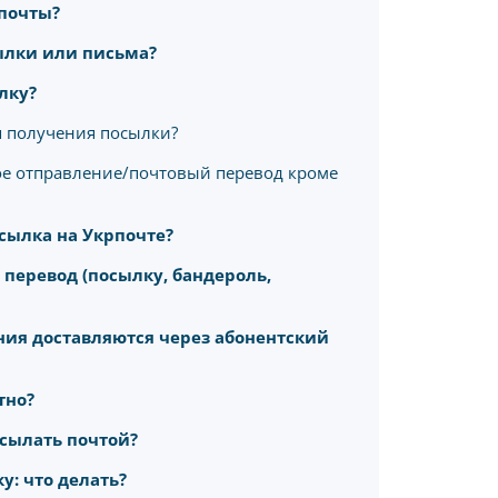
рпочты?
ылки или письма?
лку?
 получения посылки?
ое отправление/почтовый перевод кроме
сылка на Укрпочте?
перевод (посылку, бандероль,
ния доставляются через абонентский
тно?
есылать почтой?
у: что делать?