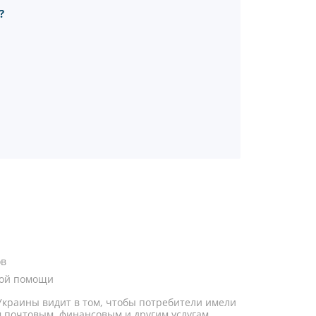
?
ов
ной помощи
Украины видит в том, чтобы потребители имели
 почтовым, финансовым и другим услугам.