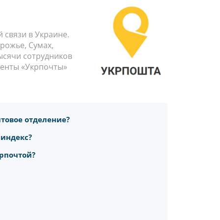
связи в Украине.
орожье, Сумах,
тысячи сотрудников
иенты «Укрпочты»
товое отделение?
 индекс?
крпочтой?