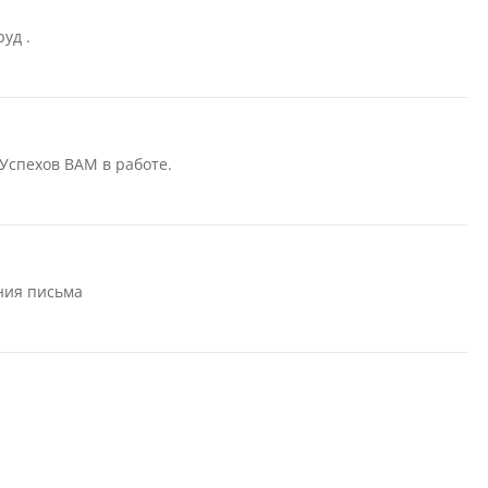
уд .
 Успехов ВАМ в работе.
ния письма