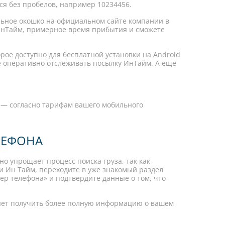
тся без пробелов, например 10234456.
ьное окошко на официальном сайте компании в
ИнТайм, примерное время прибытия и сможете
рое доступно для бесплатной установки на Android
е оперативно отслеживать посылку ИнТайм. А еще
S — согласно тарифам вашего мобильного
ЛЕФОНА
о упрощает процесс поиска груза, так как
и Ин Тайм, переходите в уже знакомый раздел
ер телефона» и подтвердите данные о том, что
ляет получить более полную информацию о вашем