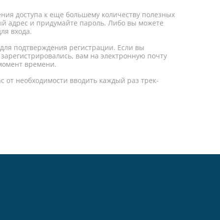
ния доступа к еще большему количеству полезных
ный адрес и придумайте пароль. Либо вы можете
ля входа.
 для подтверждения регистрации. Если вы
 зарегистрировались, вам на электронную почту
момент времени.
ас от необходимости вводить каждый раз трек-