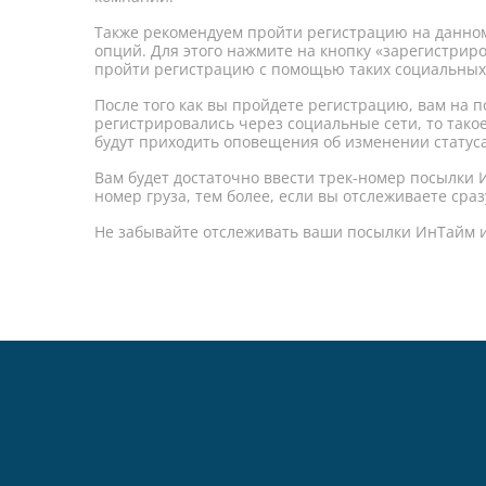
Также рекомендуем пройти регистрацию на данном
опций. Для этого нажмите на кнопку «зарегистрир
пройти регистрацию с помощью таких социальных се
После того как вы пройдете регистрацию, вам на 
регистрировались через социальные сети, то тако
будут приходить оповещения об изменении статус
Вам будет достаточно ввести трек-номер посылки И
номер груза, тем более, если вы отслеживаете сраз
Не забывайте отслеживать ваши посылки ИнТайм и