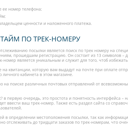
е ее номер телефона;
йм;
 владельцем ценности и наложенного платежа.
 ТАЙМ ПО ТРЕК-НОМЕРУ
отслеживанию посылки является поиск по трек номеру на спец
ниям, прошедшим регистрацию. Он состоит из 13 символов – де
-номер является уникальным и служит для того, чтоб избежать
на квитанции, которую вам выдадут на почте при оплате отпр
о личного кабинета в этом магазине.
но на поиске различных почтовых отправлений от всевозможных
t? в первую очередь, это простота и понятность интерфейса – 
дет ввести ваш трек-номер. Также есть раздел сайта со справо
ьзователей.
ей в определении местоположения посылки, так как информация
но отслеживать до тридцати заказов по трек-номерам, что оч