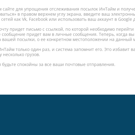
 сайте для упрощения отслеживания посылок ИнТайм и получе
оваться» в правом верхнем углу экрана, введите ваш электрон
тей как Vk, Facebook или использовать ваш аккаунт в Google д
почту придет письмо с ссылкой, по которой необходимо перейти
е сообщение придет вам в личные сообщения. Теперь, когда вы
а вашей посылки, о ее конкретном местоположении на данный 
нТайм только один раз, и система запомнит его. Это избавит в
у несколько грузов.
 будьте спокойны за все ваши почтовые отправления.