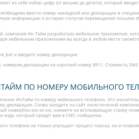
вляет из себя набор цифр (от восьми до десяти), который вводи
необходимо ввести номер накладной или декларации в специал
полную информацию о истории статусов перемещения посылки 
ей, компания Ин Тайм разработала мобильное приложение, кото
годаря мобильным приложениям вы всегда в любом месте сможет
ime_bot и введите номер декларации.
 с номером декларации на короткий номер 8911. Стоимость SM
ТАЙМ ПО НОМЕРУ МОБИЛЬНОГО ТЕ
мпании ИнТайм по номеру мобильного телефона. Это значительн
ер декларации. Снова заходите на сайт логистической компани
ный номер(0xx-xxx-xx-xx), нажмите на всплывающую строку «ном
ю кода, который придет вам в СМС-сообщении.
го телефона не только упрощает процесс поиска, но и позво