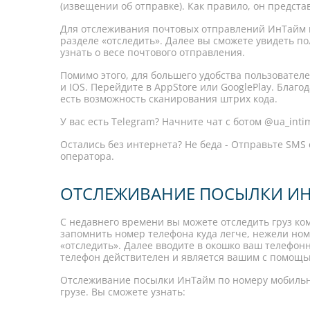
(извещении об отправке). Как правило, он предста
Для отслеживания почтовых отправлений ИнТайм 
разделе «отследить». Далее вы сможете увидеть 
узнать о весе почтового отправления.
Помимо этого, для большего удобства пользовател
и IOS. Перейдите в AppStore или GooglePlay. Бла
есть возможность сканирования штрих кода.
У вас есть Telegram? Начните чат с ботом @ua_int
Остались без интернета? Не беда - Отправьте SMS
оператора.
ОТСЛЕЖИВАНИЕ ПОСЫЛКИ ИН
С недавнего времени вы можете отследить груз ко
запомнить номер телефона куда легче, нежели ном
«отследить». Далее вводите в окошко ваш телефон
телефон действителен и является вашим с помощь
Отслеживание посылки ИнТайм по номеру мобильно
грузе. Вы сможете узнать: