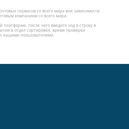
почтовых сервисов со всего мира вне зависимости
очтовым компаниям со всего мира.
 платформе, после чего введите код в строку в
ытия в отдел сортировки, время проверки
ми нашими пользователями.