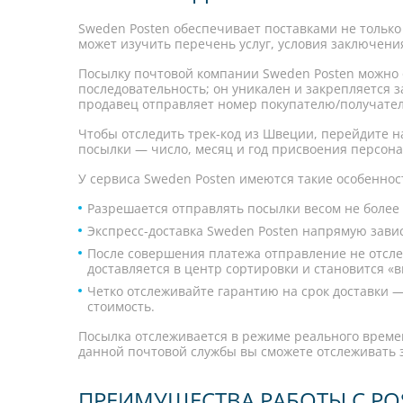
Sweden Posten обеспечивает поставками не тольк
может изучить перечень услуг, условия заключени
Посылку почтовой компании Sweden Posten можно 
последовательность; он уникален и закрепляется з
продавец отправляет номер покупателю/получате
Чтобы отследить трек-код из Швеции, перейдите на
посылки — число, месяц и год присвоения персона
У сервиса Sweden Posten имеются такие особеннос
Разрешается отправлять посылки весом не более 3
Экспресс-доставка Sweden Posten напрямую завис
После совершения платежа отправление не отслежи
доставляется в центр сортировки и становится «
Четко отслеживайте гарантию на срок доставки —
стоимость.
Посылка отслеживается в режиме реального времен
данной почтовой службы вы сможете отслеживать з
ПРЕИМУЩЕСТВА РАБОТЫ С PO