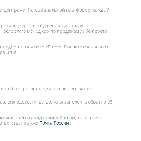
ими центрами. На официальной платформе, каждый
трекинг-код — это буквенно-цифровая
. После этого менеджер по продажам либо просто
ckingItem», нажмите «Enter». Высветится паспорт
а и т.д.
ет в базе регистрации, после чего заказ
авлена адресату, вы должны запросить обратно её
ы являетесь гражданином России, то на сайте
 ответственна уже
Почта России
;