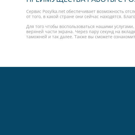
Сервис Posylka.net обеспечивает возможность отсл
от того, в какой стране они сейчас находятся. Бла
Для того чтобы воспользоваться нашими услугами,
верхней части экрана. Через пару секунд на вкла
таможней и так далее. Также вы сможете ознаком