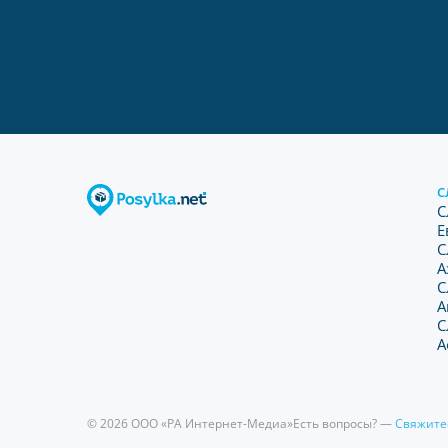
С
С
Е
С
А
С
А
С
А
© 2026 ООО «РА Интернет-Медиа»
Есть вопросы? —
Свяжите