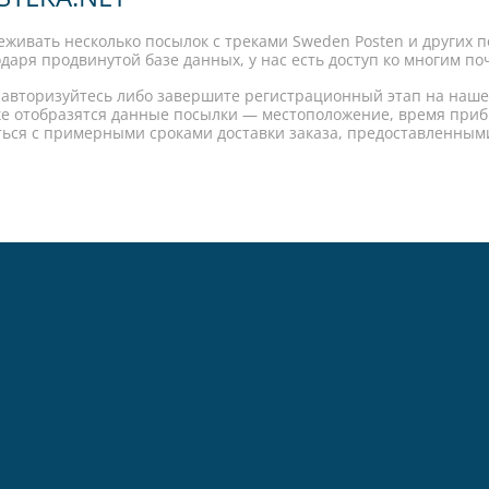
еживать несколько посылок с треками Sweden Posten и других 
годаря продвинутой базе данных, у нас есть доступ ко многим п
 авторизуйтесь либо завершите регистрационный этап на нашей
дке отобразятся данные посылки — местоположение, время приб
иться с примерными сроками доставки заказа, предоставленны