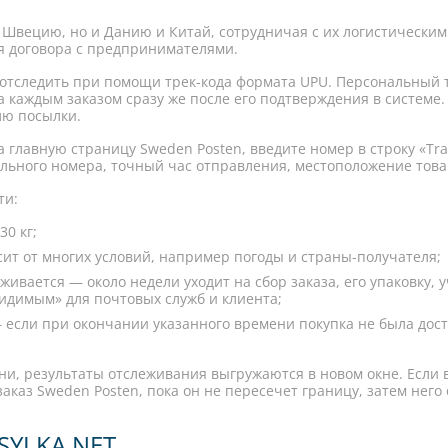
о Швецию, но и Данию и Китай, сотрудничая с их логистическ
я договора с предпринимателями.
отследить при помощи трек-кода формата UPU. Персональный 
а каждым заказом сразу же после его подтверждения в системе
лю посылки.
 главную страницу Sweden Posten, введите номер в строку «Tra
льного номера, точный час отправления, местоположение товар
ти:
0 кг;
ит от многих условий, например погоды и страны-получателя;
вается — около недели уходит на сбор заказа, его упаковку, уч
видимым» для почтовых служб и клиента;
 если при окончании указанного времени покупка не была дост
и, результаты отслеживания выгружаются в новом окне. Если в
аказ Sweden Posten, пока он не пересечет границу, затем него
SYLKA.NET