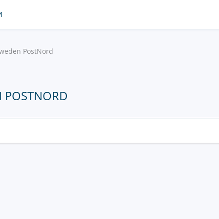
И
weden PostNord
N POSTNORD