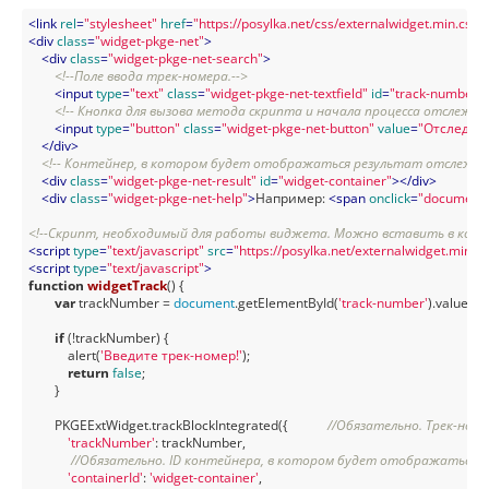
<
link
rel
=
"stylesheet"
href
=
"https://posylka.net/css/externalwidget.min.css"
<
div
class
=
"widget-pkge-net"
>
<
div
class
=
"widget-pkge-net-search"
>
<!--Поле ввода трек-номера.-->
<
input
type
=
"text"
class
=
"widget-pkge-net-textfield"
id
=
"track-number"
<!-- Кнопка для вызова метода скрипта и начала процесса отслежива
<
input
type
=
"button"
class
=
"widget-pkge-net-button"
value
=
"Отследит
</
div
>
<!-- Контейнер, в котором будет отображаться результат отслежива
<
div
class
=
"widget-pkge-net-result"
id
=
"widget-container"
>
</
div
>
<
div
class
=
"widget-pkge-net-help"
>
Например: 
<
span
onclick
=
"document.g
<!--Скрипт, необходимый для работы виджета. Можно вставить в коне
<
script
type
=
"text/javascript"
src
=
"https://posylka.net/externalwidget.min.js
<
script
type
=
"text/javascript"
>
function
widgetTrack
(
) 
{

var
 trackNumber = 
document
.getElementById(
'track-number'
).value;

if
 (!trackNumber) {

            alert(
'Введите трек-номер!'
);

return
false
;

        }

        PKGEExtWidget.trackBlockIntegrated({            
//Обязательно. Трек-ном
'trackNumber'
: trackNumber,

//Обязательно. ID контейнера, в котором будет отображаться 
'containerId'
: 
'widget-container'
,
