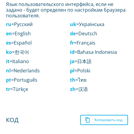
Язык пользовательского интерфейса, если не
задано - будет определен по настройкам браузера
пользователя.
ru
=Русский
uk
=Українська
en
=English
de
=Deutsch
es
=Español
fr
=Français
ko
=한국어
id
=Bahasa Indonesia
it
=Italiano
ja
=日本語
nl
=Nederlands
pl
=Polski
pt
=Português
th
=ไทย
tr
=Türkçe
zh
=汉语
КОД
Копировать код