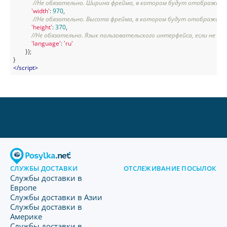
//Не обязательно. Ширина фрейма, в котором будут отображать
'width'
: 
970
,

//Не обязательно. Высота фрейма, в котором будут отображатьс
'height'
: 
370
,

//Не обязательно. Язык пользовательского интерфейса, если не за
'language'
: 
'ru'
        });

</
script
>
СЛУЖБЫ ДОСТАВКИ
ОТСЛЕЖИВАНИЕ ПОСЫЛОК
Службы доставки в
Европе
Службы доставки в Азии
Службы доставки в
Америке
Службы доставки в