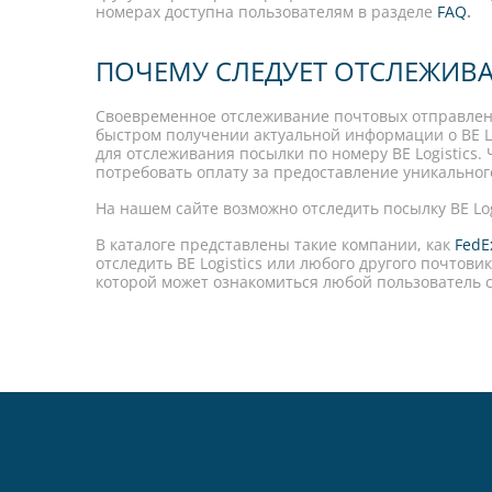
номерах доступна пользователям в разделе
FAQ
.
ПОЧЕМУ СЛЕДУЕТ ОТСЛЕЖИВАТ
Своевременное отслеживание почтовых отправлений 
быстром получении актуальной информации о BE L
для отслеживания посылки по номеру BE Logistics
потребовать оплату за предоставление уникального
На нашем сайте возможно отследить посылку BE Logi
В каталоге представлены такие компании, как
FedE
отследить BE Logistics или любого другого почтови
которой может ознакомиться любой пользователь 