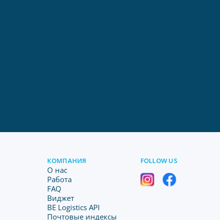
КОМПАНИЯ
FOLLOW US
O нас
Работа
FAQ
Виджет
BE Logistics API
Почтовые индексы