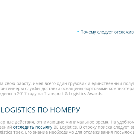
Почему следует отслежив
ала свою работу, имея всего один грузовик и единственный пол
контейнеры службы доставки оснащены бортовыми компьютерам
ны в 2017 году на Transport & Logistics Awards.
LOGISTICS ПО НОМЕРУ
тарные действия, отнимающие минимальное время. На удобном 
овений
отследить посылку
BE Logistics. В строку поиска следуе
istics трек. Его знание необходимо для отслеживания посылок 