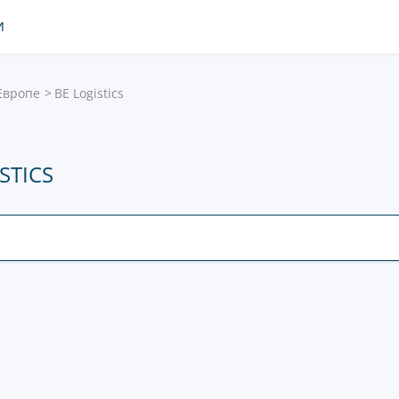
И
Европе
BE Logistics
STICS