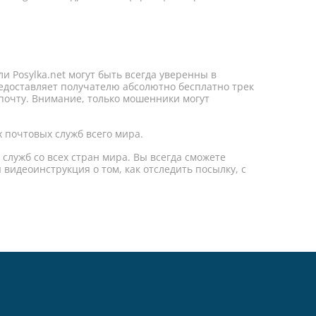
и Posylka.net могут быть всегда уверенны в
едоставляет получателю абсолютно бесплатно трек
 почту. Внимание, только мошенники могут
х почтовых служб всего мира.
д служб со всех стран мира. Вы всегда сможете
 видеоинструкция о том, как отследить посылку, с