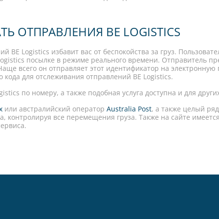
Ь ОТПРАВЛЕНИЯ BE LOGISTICS
BE Logistics избавит вас от беспокойства за груз. Пользовател
ogistics посылке в режиме реального времени. Отправитель пр
. Чаще всего он отправляет этот идентификатор на электронную
 кода для отслеживания отправлений BE Logistics.
stics по номеру, а также подобная услуга доступна и для други
x
или австралийский оператор
Australia Post
, а также целый ря
ка, контролируя все перемещения груза. Также на сайте имеется
сервиса.