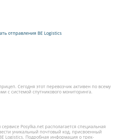
ать отправления BE Logistics
уприцеп. Сегодня этот перевозчик активен по всему
и с системой спутникового мониторинга.
сервисе Posylka.net располагается специальная
т ввести уникальный почтовый код, присвоенный
BE Logistics. Подробная информация о трек-