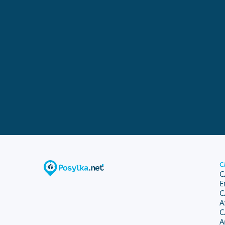
С
С
Е
С
А
С
А