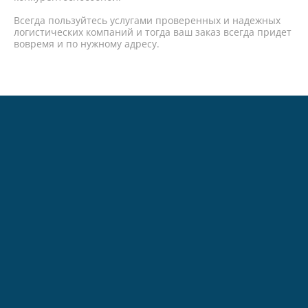
Всегда пользуйтесь услугами проверенных и надежных
логистических компаний и тогда ваш заказ всегда придет
вовремя и по нужному адресу.