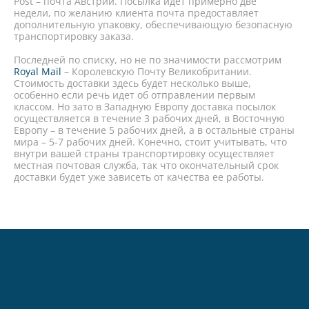
Post – почта Австрии. Посылка идет примерно две
недели, по желанию клиента почта предоставляет
дополнительную упаковку, обеспечивающую безопасную
транспортировку заказа.
Последней по списку, но не по значимости рассмотрим
Royal Mail
– Королевскую Почту Великобритании.
Стоимость доставки здесь будет несколько выше,
особенно если речь идет об отправлении первым
классом. Но зато в Западную Европу доставка посылок
осуществляется в течение 3 рабочих дней, в Восточную
Европу – в течение 5 рабочих дней, а в остальные страны
мира – 5-7 рабочих дней. Конечно, стоит учитывать, что
внутри вашей страны транспортировку осуществляет
местная почтовая служба, так что окончательный срок
доставки будет уже зависеть от качества ее работы.