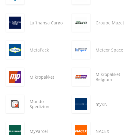
Lufthansa Cargo
Groupe Mazet
MetaPack
Meteor Space
Mikropakket
Mikropakket
Belgium
Mondo
myKN
Spedizioni
MyParcel
NACEX