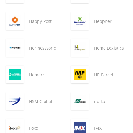
Happy-Post
Heppner
HermesWorld
Home Logistics
Homerr
HR Parcel
HSM Global
i-dika
Iloxx
IMX