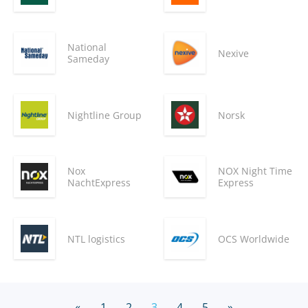
National
Nexive
Sameday
Nightline Group
Norsk
Nox
NOX Night Time
NachtExpress
Express
NTL logistics
OCS Worldwide
«
1
2
3
4
5
»