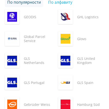
По популярности
По алфавиту
GEODIS
GHL Logistics
Global Parcel
Glovo
Service
GLS
GLS United
Netherlands
Kingdom
GLS Portugal
GLS Spain
Gebrüder Weiss
Hamburg Süd