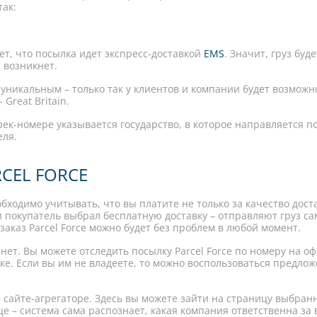
так:
ет, что посылка идет экспресс-доставкой
EMS
. Значит, груз буд
 возникнет.
 уникальным – только так у клиентов и компании будет возможно
Great Britain.
рек-номере указывается государство, в которое направляется п
еля.
CEL FORCE
еобходимо учитывать, что вы платите не только за качество дост
и покупатель выбрал бесплатную доставку – отправляют груз с
заказ Parcel Force можно будет без проблем в любой момент.
ернет. Вы можете отследить посылку Parcel Force по номеру на
е. Если вы им не владеете, то можно воспользоваться предлож
 сайте-агрегаторе. Здесь вы можете зайти на страницу выбран
це – система сама распознает, какая компания ответственна з