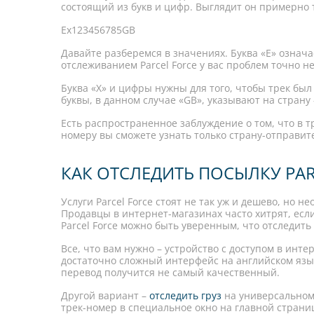
состоящий из букв и цифр. Выглядит он примерно 
Ex123456785GB
Давайте разберемся в значениях. Буква «Е» означа
отслеживанием Parcel Force у вас проблем точно не
Буква «Х» и цифры нужны для того, чтобы трек был
буквы, в данном случае «GB», указывают на страну - 
Есть распространенное заблуждение о том, что в т
номеру вы сможете узнать только страну-отправит
КАК ОТСЛЕДИТЬ ПОСЫЛКУ PAR
Услуги Parcel Force стоят не так уж и дешево, но н
Продавцы в интернет-магазинах часто хитрят, есл
Parcel Force можно быть уверенным, что отследить 
Все, что вам нужно – устройство с доступом в инт
достаточно сложный интерфейс на английском язык
перевод получится не самый качественный.
Другой вариант –
отследить груз
на универсальном
трек-номер в специальное окно на главной страни