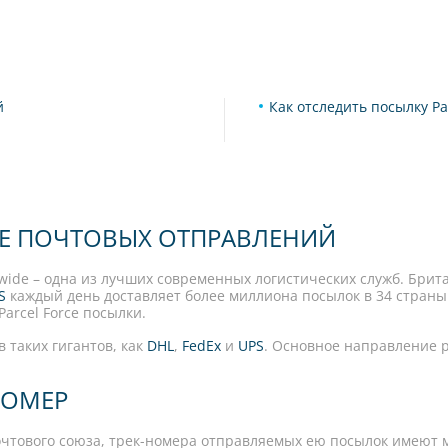
й
Как отследить посылку Pa
ИЕ ПОЧТОВЫХ ОТПРАВЛЕНИЙ
ldwide – одна из лучших современных логистических служб. Бри
S
каждый день доставляет более миллиона посылок в 34 стран
Parcel Force посылки.
 таких гигантов, как
DHL
,
FedEx
и
UPS
. Основное направление ра
НОМЕР
почтового союза, трек-номера отправляемых ею посылок имеют 