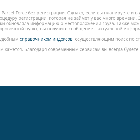
arcel Force без регистрации. Однако, если вы планируете и в
оцедуру регистрации, которая не займет у вас много времени.
ски обновляла информацию о местоположении груза. Также мож
тировочный пункт, вы получите сообщение с актуальной инфор
 удобным
справочником индексов
, осуществляющим поиск по ст
ем кажется. Благодаря современным сервисам вы всегда будете