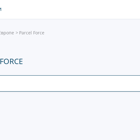
И
Европе
Parcel Force
 FORCE