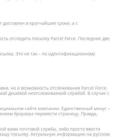
ет доставлен в кратчайшие сроки, а с
сть отследить посылку Parcel Force. Последние две
осылка. Это не так – по идентификационному
авки, но и возможность отслеживания Parcel Force.
амой дешевой неотслеживаемой службой. В случае с
 официальном сайте компании. Единственный минус –
ением браузера перевести страницу. Правда,
ной вами почтовой службы, либо просто ввести
а вашу посылку. Актуальную информацию на русском