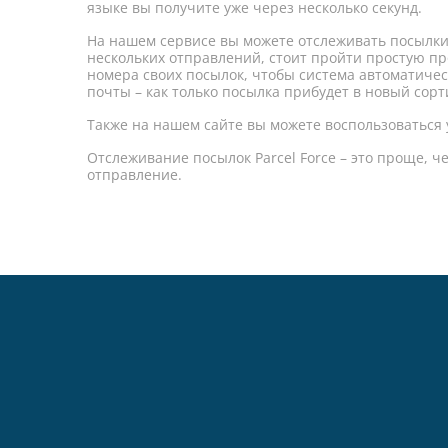
языке вы получите уже через несколько секунд.
На нашем сервисе вы можете отслеживать посылки P
нескольких отправлений, стоит пройти простую пр
номера своих посылок, чтобы система автоматиче
почты – как только посылка прибудет в новый сор
Также на нашем сайте вы можете воспользоваться
Отслеживание посылок Parcel Force – это проще, ч
отправление.