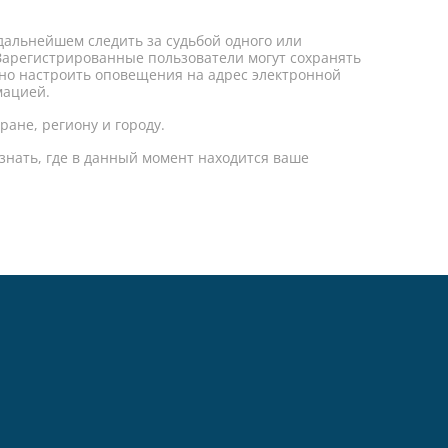
 дальнейшем следить за судьбой одного или
 Зарегистрированные пользователи могут сохранять
но настроить оповещения на адрес электронной
мацией.
ране, региону и городу.
 знать, где в данный момент находится ваше