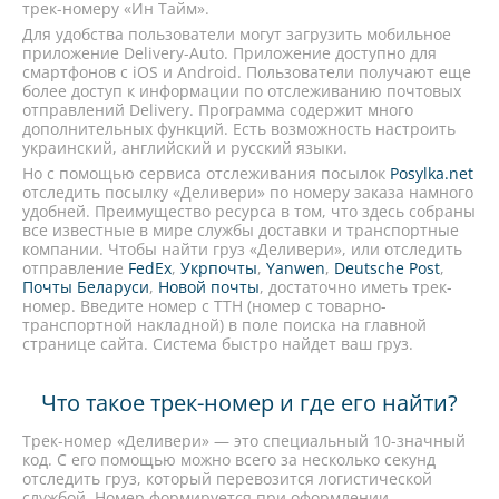
трек-номеру «Ин Тайм».
Для удобства пользователи могут загрузить мобильное
приложение Delivery-Auto. Приложение доступно для
смартфонов с iOS и Android. Пользователи получают еще
более доступ к информации по отслеживанию почтовых
отправлений Delivery. Программа содержит много
дополнительных функций. Есть возможность настроить
украинский, английский и русский языки.
Но с помощью сервиса отслеживания посылок
Posylka.net
отследить посылку «Деливери» по номеру заказа намного
удобней. Преимущество ресурса в том, что здесь собраны
все известные в мире службы доставки и транспортные
компании. Чтобы найти груз «Деливери», или отследить
отправление
FedEx
,
Укрпочты
,
Yanwen
,
Deutsche Post
,
Почты Беларуси
,
Новой почты
, достаточно иметь трек-
номер. Введите номер с ТТН (номер с товарно-
транспортной накладной) в поле поиска на главной
странице сайта. Система быстро найдет ваш груз.
Что такое трек-номер и где его найти?
Трек-номер «Деливери» — это специальный 10-значный
код. С его помощью можно всего за несколько секунд
отследить груз, который перевозится логистической
службой. Номер формируется при оформлении