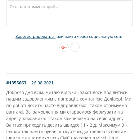
Зарегистрироваться
или войти через социальную сеть:
#1355663
26.08.2021
Доброго дня всім. Читаю відгуки і захотілось поділитись
нашим задоволенням співпраці з компанією Делівері. Ми
по роботі досить часто відправляємо і також отримуємо
вантажі. Всі замовлення ми стараємося формувати на
адресу замовника. І також замовляємо на свою адресу.
Вантаж приходить досить швидко ( 1 - 2 д. Максимум 3 ).
Інколи так навіть буває що кур'єри доставляють вантаж
швидше аніж приходить СМС що товар в місті. Ціни