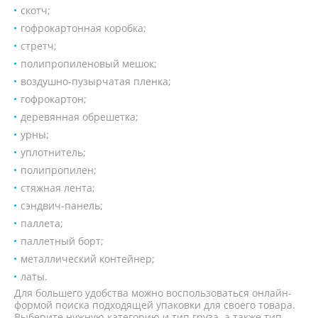
скотч;
гофрокартонная коробка;
стретч;
полипропиленовый мешок;
воздушно-пузырчатая пленка;
гофрокартон;
деревянная обрешетка;
урны;
уплотнитель;
полипропилен;
стяжная лента;
сэндвич-панель;
паллета;
паллетный борт;
металлический контейнер;
латы.
Для большего удобства можно воспользоваться онлайн-
формой поиска подходящей упаковки для своего товара.
Выберите нужную категорию и тип груза, а также тип